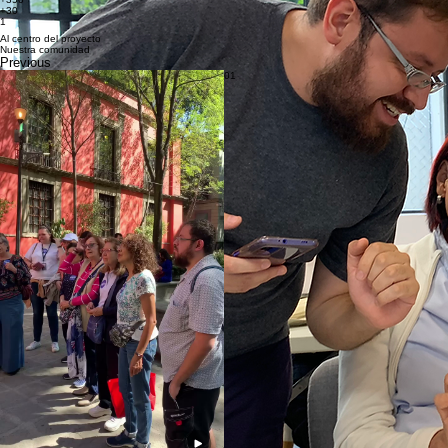
impartidos
comunidad en crecimiento
personas han confiado en nuestra metodología
cursos y talleres
impartidos
comunidad en
crecimiento
+350
+30
1
Al centro del proyecto
Nuestra comunidad
Previous
01