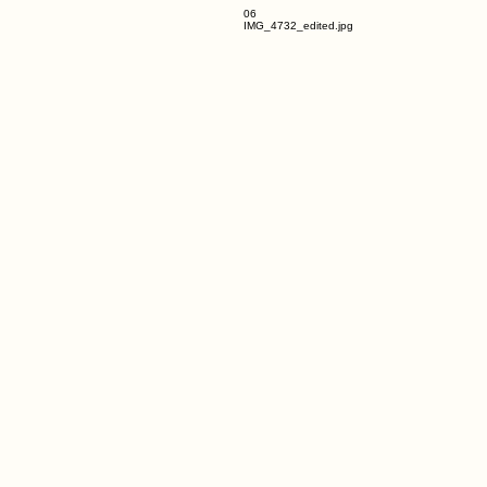
06
IMG_4732_edited.jpg