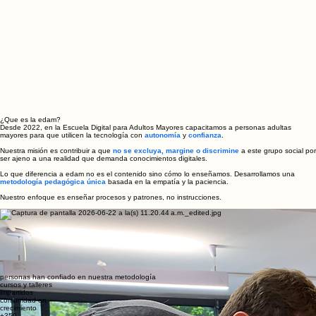
¿Que es la edam?
Desde 2022, en la Escuela Digital para Adultos Mayores capacitamos a personas adultas
mayores para que utilicen la tecnología con
autonomía
y
confianza
.
Nuestra misión es contribuir a que
no se excluya, margine o discrimine
a este grupo social por
ser ajeno a una realidad que demanda conocimientos digitales.
Lo que diferencia a edam no es el contenido sino cómo lo enseñamos. Desarrollamos una
metodología pedagógica única
basada en la empatía y la paciencia.
Nuestro enfoque es enseñar procesos y patrones, no instrucciones.
+350
+30
1
personas han confiado en
nuestra metodología
cursos y talleres